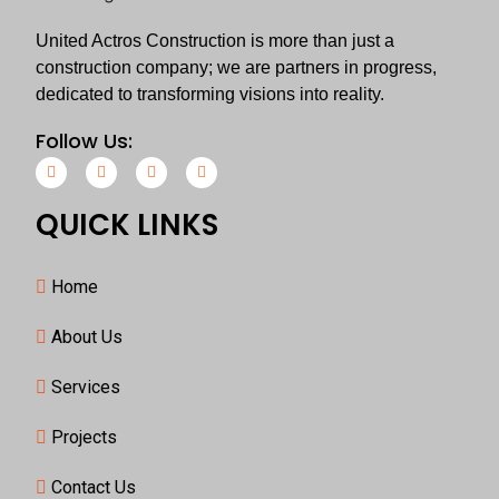
United Actros Construction is more than just a
construction company; we are partners in progress,
dedicated to transforming visions into reality.
Follow Us:
QUICK LINKS
Home
About Us
Services
Projects
Contact Us