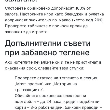
Слотовете обикновено допринасят 100% от
залога. Настолните игри като блекджек и рулетка
допринасят значително по-малко (често под 20%).
Проверете таблицата с приноси преди да
започнете да играете.
Допълнителни съвети
при забавено теглене
Ако изтеглите печалбите си и те не пристигнат в
очаквания срок, следвайте тези стъпки:
Проверете статуса на тегленето в секция
„Моят профил“ или „История на
транзакциите“.
Обичайните срокове са: електронни
портфейли – до 24 часа, кредитни/дебитни
карти – 3-5 работни дни, банкови преводи –