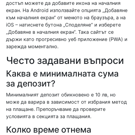
достъп можете да добавите икона на началния
екран. На Android използвайте опцията „Добавяне
към началния екран“ от менюто на браузъра, а на
iOS – натиснете бутона „Споделяне“ и изберете
„Добавяне в началния екран“. Така сайтът се
държи като прогресивно уеб приложение (PWA) и
зарежда моментално.
Често задавани въпроси
Каква е минималната сума
за депозит?
Минималният депозит обикновено е 10 лв, но
може да варира в зависимост от избрания метод
на плащане. Препоръчваме да проверите
условията в секцията за плащания.
Колко време отнема