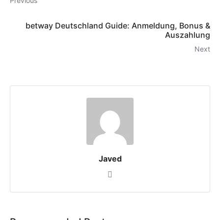
Previous
betway Deutschland Guide: Anmeldung, Bonus &
Auszahlung
Next
Javed