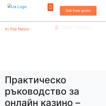
Contact Us
Get free quote
0311 1555467
In the News :
Практическо
ръководство за
онлайн казино –