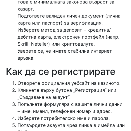
това е минималната законова възраст за
хазарт.
Подгответе валиден личен документ (лична
карта или паспорт) за верификация.
Изберете метод за депозит – кредитна/
дебитна карта, електронен портфейл (напр.
Skrill, Neteller) или криптовалута.
Уверете се, че имате стабилна интернет
връзка.
Как да се регистрирате
Отворете официалния уебсайт на казиното.
Кликнете върху бутона „Регистрация“ или
„Създаване на акаунт“.
Попълнете формуляра с вашите лични данни
– име, имейл, телефонен номер и адрес.
Изберете потребителско име и парола.
Потвърдете акаунта чрез линка в имейла или