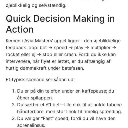
øjeblikkelig og selvstændig.
Quick Decision Making in
Action
Kernen i Avia Masters’ appel ligger i den øjeblikkelige
feedback loop: bet → speed → play → multiplier →
rocket eller ej → stop eller crash. Fordi du ikke kan
intervenere, når flyet er lettet, er du afhængig af
hurtig dømmekraft under betsfasen.
Et typisk scenarie ser sådan ud:
Du er på din telefon under en kaffepause; du
åbner spilappen.
Du sætter et €1 bet—lille nok til at holde tabene
håndterbare, men stort nok til rimelig spænding.
Du vælger “Fast” speed, fordi du vil have den
adrenalinsus.