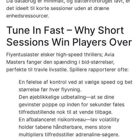
Da databrug er minimalt, og batteriforbruget lavt, er
det ideelt til korte sessioner uden at dræne
enhedsressourcer.
Tune In Fast – Why Short
Sessions Win Players Over
Flyentusiaster elsker high‑speed thrillers; Avia
Masters fanger den spænding i bid‑størrelser,
perfekte til travle livsstile. Spillere rapporterer ofte:
En følelse af kontrol ved at vælge speed og bet
størrelse før hver flyvning.
Den øjeblikkelige udbetaling—at se dine
gevinster poppe op inden for sekunder føles
tilfredsstillende nok til at vende tilbage.
En afbalanceret risikoniveau—lav volatility
holder tabene håndterbare, mens store
multipliers tilfredsstiller adrenaline‑søgere.