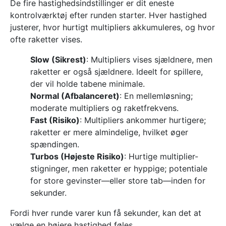
De fire hastighedsindstillinger er dit eneste
kontrolværktøj efter runden starter. Hver hastighed
justerer, hvor hurtigt multipliers akkumuleres, og hvor
ofte raketter vises.
Slow (Sikrest)
: Multipliers vises sjældnere, men
raketter er også sjældnere. Ideelt for spillere,
der vil holde tabene minimale.
Normal (Afbalanceret)
: En mellemløsning;
moderate multipliers og raketfrekvens.
Fast (Risiko)
: Multipliers ankommer hurtigere;
raketter er mere almindelige, hvilket øger
spændingen.
Turbos (Højeste Risiko)
: Hurtige multiplier-
stigninger, men raketter er hyppige; potentiale
for store gevinster—eller store tab—inden for
sekunder.
Fordi hver runde varer kun få sekunder, kan det at
vælge en højere hastighed føles