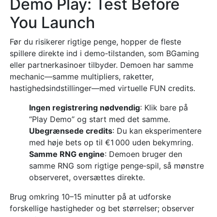
Demo Play: Test Before
You Launch
Før du risikerer rigtige penge, hopper de fleste
spillere direkte ind i demo‑tilstanden, som BGaming
eller partnerkasinoer tilbyder. Demoen har samme
mechanic—samme multipliers, raketter,
hastighedsindstillinger—med virtuelle FUN credits.
Ingen registrering nødvendig
: Klik bare på
“Play Demo” og start med det samme.
Ubegrænsede credits
: Du kan eksperimentere
med høje bets op til €1 000 uden bekymring.
Samme RNG engine
: Demoen bruger den
samme RNG som rigtige penge‑spil, så mønstre
observeret, oversættes direkte.
Brug omkring 10–15 minutter på at udforske
forskellige hastigheder og bet størrelser; observer