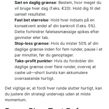
Sæt en daglig grænse
: Bestem, hvor meget du
vil bruge hver dag (f.eks. €20). Hold dig til det
uanset resultater.
Fast bet størrelse
: Hold hver indsats på en
konsekvent andel af din bankroll (f.eks. 5%).
Dette forhindrer følelsesmæssige spikes efter
gevinster eller tab.
Stop‑loss grænse
: Hvis du mister 50% af din
daglige grænse inden for fem runder, pause i et
par minutter, før du genoptager.
Take‑profit punkter
: Hvis du fordobler din
daglige grænse over flere runder, overvej at
cashe ud—short bursts kan akkumulere
overraskende hurtigt.
Det vigtige er, at fordi hver runde slutter hurtigt, kan
du justere din strategi undervejs uden at miste
momentum.