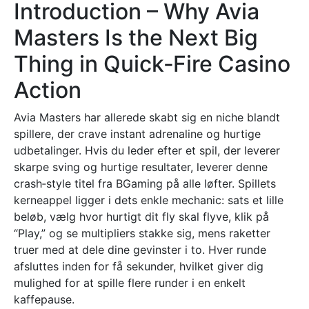
Introduction – Why Avia
Masters Is the Next Big
Thing in Quick‑Fire Casino
Action
Avia Masters har allerede skabt sig en niche blandt
spillere, der crave instant adrenaline og hurtige
udbetalinger. Hvis du leder efter et spil, der leverer
skarpe sving og hurtige resultater, leverer denne
crash‑style titel fra BGaming på alle løfter. Spillets
kerneappel ligger i dets enkle mechanic: sats et lille
beløb, vælg hvor hurtigt dit fly skal flyve, klik på
“Play,” og se multipliers stakke sig, mens raketter
truer med at dele dine gevinster i to. Hver runde
afsluttes inden for få sekunder, hvilket giver dig
mulighed for at spille flere runder i en enkelt
kaffepause.