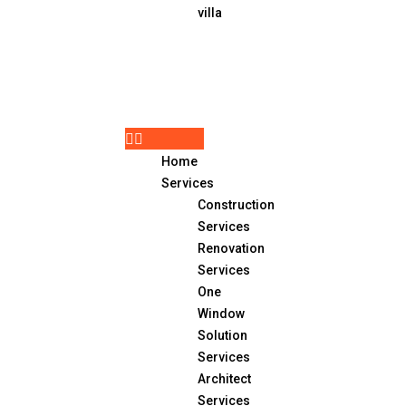
villa
About
Us
Contact
Us
Home
Services
Construction
Services
Renovation
Services
One
Window
Solution
Services
Architect
Services