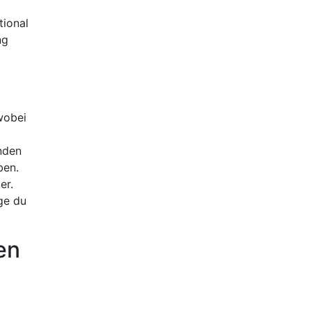
tional
ng
wobei
unden
ben.
er.
ge du
en