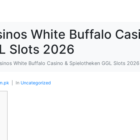
inos White Buffalo Cas
L Slots 2026
sinos White Buffalo Casino & Spielotheken GGL Slots 2026
om.pk
In
Uncategorized