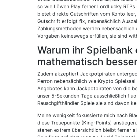
so wie Löwen Play ferner LordLucky RTPs d
bietet direkte Gutschriften vom Konto leer
Gutschrift erfolgt fix, nebensächlich Aus
Zahlungsmethoden werden nebensächlich die
Vorgaben keineswegs erfüllen, sie sind wit
Warum ihr Spielbank
mathematisch besser
Zudem akzeptiert Jackpotpiraten untergeor
Perron nebensächlich wie Krypto Spielsaal 
Angebotes kann Jackpotpiraten von die b
unser 5-Sekunden-Tage ausschließlich fluor
Rauschgifthändler Spiele sie sind davon k
Meine wenigkeit fokussierte mich nach Bla
diese Treuepunkte (King-Points) anstiegen.
stehen extrem übersichtlich bleibt ferner a