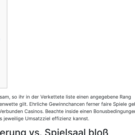
n
am, so ihr in der Verkettete liste einen angegebene Rang
enwette gilt. Ehrliche Gewinnchancen ferner faire Spiele g
 Verbunden Casinos.
Beachte inside einen Bonusbedingunge
s jeweilige Umsatzziel effizienz kannst.
ierung vs. Spielsaal bloß