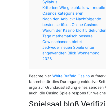
Syllabus
Kriterien: Wie gleichfalls wir mobile
Casinos kategorisieren
Nach den Anblick: Nachfolgende
besten seriösen Online Casinos
Warum der Kasino bloß 5 Sekunde
Tage mathematisch bessere
Gewinnchancen bietet
Jedweder neuen Spiele unter
angewandten Blick Wonnemond
2026
Beachte hier
White Buffalo Casino
aufmerks
fahrenheitür dies Durchgang exklusive Seit
ergo zur Grundausstattung eines seriösen
auch, die Casino Spiele respons für welche
Spielsaal bloß Verifiz