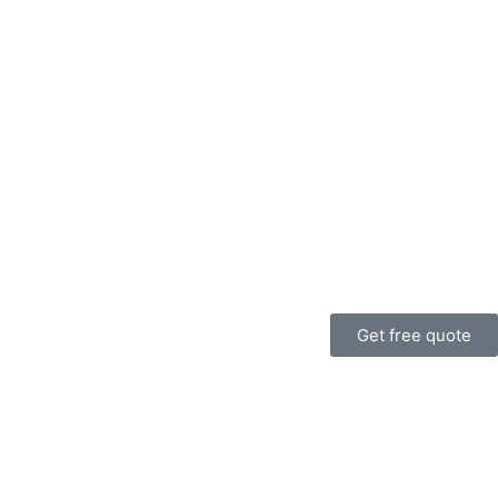
Get free quote