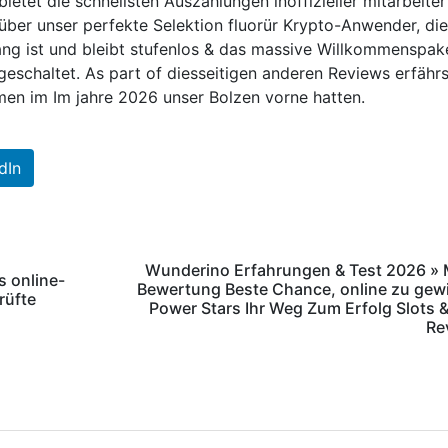
bietet die schnellsten Auszahlungen inoffizieller mitarbeiter
rüber unser perfekte Selektion fluorür Krypto-Anwender, di
gang ist und bleibt stufenlos & das massive Willkommenspak
igeschaltet. As part of diesseitigen anderen Reviews erfährs
en im Im jahre 2026 unser Bolzen vorne hatten.
dIn
Wunderino Erfahrungen & Test 2026 » 
 online-
Bewertung Beste Chance, online zu gew
rüfte
Power Stars Ihr Weg Zum Erfolg Slots 
Re