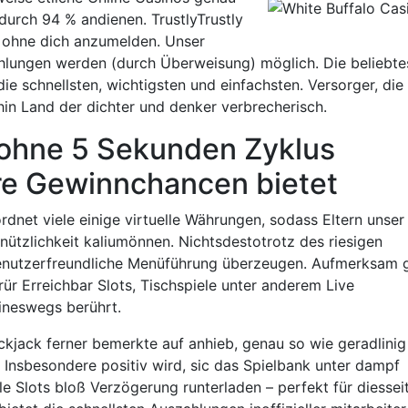
urch 94 % andienen. TrustlyTrustly
, ohne dich anzumelden. Unser
zahlungen werden (durch Überweisung) möglich. Die beliebte
 schnellsten, wichtigsten und einfachsten. Versorger, die 
hin Land der dichter und denker verbrecherisch.
 ohne 5 Sekunden Zyklus
e Gewinnchancen bietet
dnet viele einige virtuelle Währungen, sodass Eltern unser
nützlichkeit kaliumönnen. Nichtsdestotrotz des riesigen
enutzerfreundliche Menüführung überzeugen. Aufmerksam g
ür Erreichbar Slots, Tischspiele unter anderem Live
eineswegs berührt.
ckjack ferner bemerkte auf anhieb, genau so wie geradlinig
 Insbesondere positiv wird, sic das Spielbank unter dampf
lle Slots bloß Verzögerung runterladen – perfekt für diessei