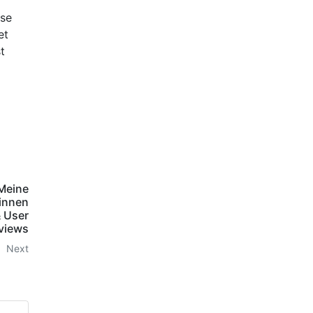
ese
et
t
Meine
innen
& User
views
Next