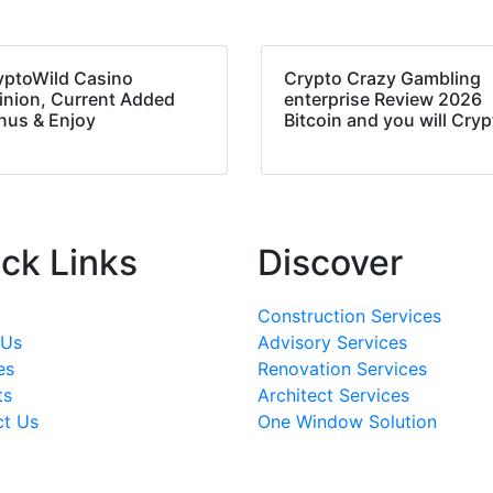
yptoWild Casino
Crypto Crazy Gambling
inion, Current Added
enterprise Review 2026
nus & Enjoy
Bitcoin and you will Cry
ck Links
Discover
Construction Services
 Us
Advisory Services
es
Renovation Services
ts
Architect Services
ct Us
One Window Solution