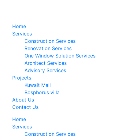
Home
Services
Construction Services
Renovation Services
One Window Solution Services
Architect Services
Advisory Services
Projects
Kuwait Mall
Bosphorus villa
About Us
Contact Us
Home
Services
Construction Services