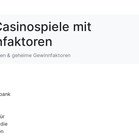
asinospiele mit
faktoren
ngen & geheime Gewinnfaktoren
 bank
ür
 die
en