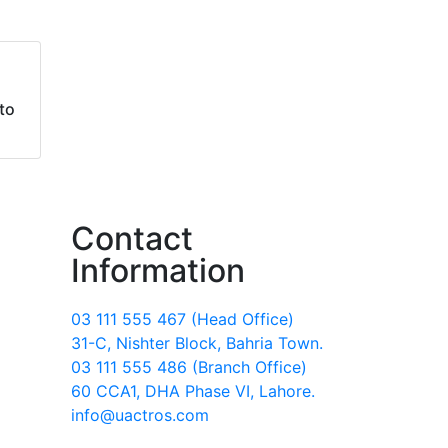
pto
Contact
Information
03 111 555 467 (Head Office)
31-C, Nishter Block, Bahria Town.
03 111 555 486 (Branch Office)
60 CCA1, DHA Phase VI, Lahore.
info@uactros.com