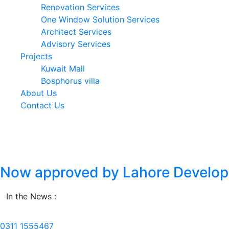
Renovation Services
One Window Solution Services
Architect Services
Advisory Services
Projects
Kuwait Mall
Bosphorus villa
About Us
Contact Us
Now approved by Lahore Develop
In the News :
0311 1555467