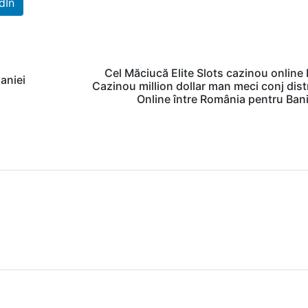
dIn
Cel Măciucă Elite Slots cazinou online
paniei
Cazinou million dollar man meci conj dist
Online între România pentru Bani