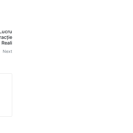
 Lucru
racție
 Reali
Next