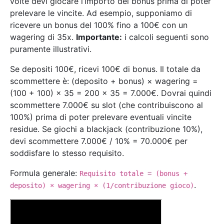
volte devi giocare l’importo del bonus prima di poter
prelevare le vincite. Ad esempio, supponiamo di
ricevere un bonus del 100% fino a 100€ con un
wagering di 35x.
Importante:
i calcoli seguenti sono
puramente illustrativi.
Se depositi 100€, ricevi 100€ di bonus. Il totale da
scommettere è: (deposito + bonus) × wagering =
(100 + 100) × 35 = 200 × 35 = 7.000€. Dovrai quindi
scommettere 7.000€ su slot (che contribuiscono al
100%) prima di poter prelevare eventuali vincite
residue. Se giochi a blackjack (contribuzione 10%),
devi scommettere 7.000€ / 10% = 70.000€ per
soddisfare lo stesso requisito.
Formula generale:
Requisito totale = (bonus +
.
deposito) × wagering × (1/contribuzione gioco)