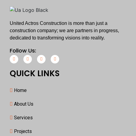
United Actros Construction is more than just a
construction company; we are partners in progress,
dedicated to transforming visions into reality.
Follow Us:
QUICK LINKS
Home
About Us
Services
Projects