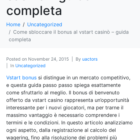
completa
Home
Uncategorized
Come sbloccare il bonus al vstart casinò – guida
completa
Posted on
November 24, 2015
By
uactors
In
Uncategorized
Vstart bonus
si distingue in un mercato competitivo,
e questa guida passo passo spiega esattamente
come sfruttarlo al meglio. Il bonus di benvenuto
offerto da vstart casino rappresenta un’opportunità
interessante per i nuovi giocatori, ma per trarne il
massimo vantaggio è necessario comprendere i
termini e le condizioni. In questo articolo analizziamo
ogni aspetto, dalla registrazione al calcolo del
wagering, fino alla risoluzione dei problemi più