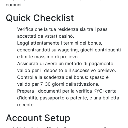
comuni.
Quick Checklist
Verifica che la tua residenza sia tra i paesi
accettati da vstart casinò.
Leggi attentamente i termini del bonus,
concentrandoti su wagering, giochi contribuenti
e limite massimo di prelievo.
Assicurati di avere un metodo di pagamento
valido per il deposito e il successivo prelievo.
Controlla la scadenza del bonus: spesso è
valido per 7-30 giorni dall’attivazione.
Prepara i documenti per la verifica KYC: carta
d’identità, passaporto o patente, e una bolletta
recente.
Account Setup