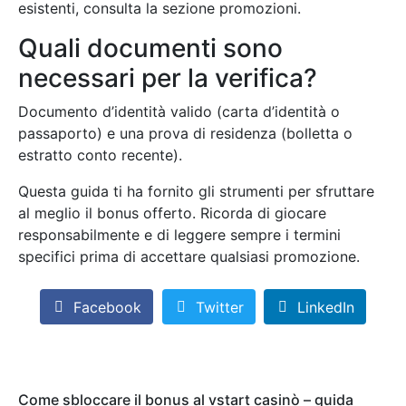
esistenti, consulta la sezione promozioni.
Quali documenti sono
necessari per la verifica?
Documento d’identità valido (carta d’identità o
passaporto) e una prova di residenza (bolletta o
estratto conto recente).
Questa guida ti ha fornito gli strumenti per sfruttare
al meglio il bonus offerto. Ricorda di giocare
responsabilmente e di leggere sempre i termini
specifici prima di accettare qualsiasi promozione.
Facebook
Twitter
LinkedIn
Come sbloccare il bonus al vstart casinò – guida