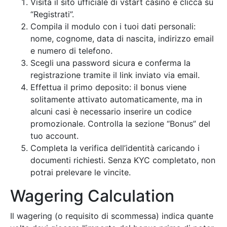
Visita il sito ufficiale di vstart casino e clicca su
“Registrati”.
Compila il modulo con i tuoi dati personali:
nome, cognome, data di nascita, indirizzo email
e numero di telefono.
Scegli una password sicura e conferma la
registrazione tramite il link inviato via email.
Effettua il primo deposito: il bonus viene
solitamente attivato automaticamente, ma in
alcuni casi è necessario inserire un codice
promozionale. Controlla la sezione “Bonus” del
tuo account.
Completa la verifica dell’identità caricando i
documenti richiesti. Senza KYC completato, non
potrai prelevare le vincite.
Wagering Calculation
Il wagering (o requisito di scommessa) indica quante