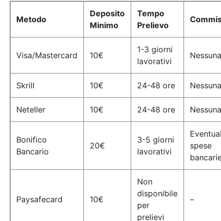
Deposito
Tempo
Metodo
Commis
Minimo
Prelievo
1-3 giorni
Visa/Mastercard
10€
Nessun
lavorativi
Skrill
10€
24-48 ore
Nessun
Neteller
10€
24-48 ore
Nessun
Eventual
Bonifico
3-5 giorni
20€
spese
Bancario
lavorativi
bancari
Non
disponibile
Paysafecard
10€
–
per
prelievi