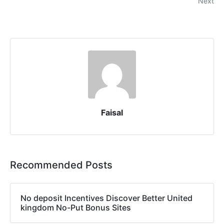
Next
Faisal
Recommended Posts
No deposit Incentives Discover Better United
kingdom No-Put Bonus Sites