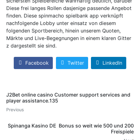
sichersten Spielbereiche wahrhaftig deutlich, darüber
Diese frei langes Rollen dasjenige passende Angebot
finden. Diese spinmacho spielbank app verknüpft
nachfolgende Lobby unter einsatz von diesem
folgenden Sportbereich, hinein unserem Quoten,
Märkte und Live-Begegnungen in einem klaren Gitter
z dargestellt sie sind.
Facebook
Twitter
LinkedIn
J2Bet online casino Customer support services and
player assistance.135
Previous
Spinanga Kasino DE ️ Bonus so weit wie 500 und 200
Freispiele