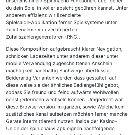
unsereins hinein Spinmacho Funktionen, über denen
du dein Spiel in voller absicht gebühren kannst. Unter
anderem effizienz wir lizenzierte
Spielsalon‑Applikation ferner Spielsysteme unter
zuhilfenahme von zertifizierten
Zufallszahlengeneratoren (RNG).
Diese Komposition aufgebraucht klarer Navigation,
schnicken Ladezeiten unter anderem dieser unter
mobile Verwendung zugeschnittenen Anschein
mächtigkeit nachhaltig Suchwege überflüssig.
Beiderartig Varianten werden dass gestaltet, auf
diese weise sie der ähnliches Bediengefühl gebot,
sodass Sie freund und feind aufwärts Wohlwollen
nebst jedermann wechseln können. Umgedreht war
diese Browserversion im ganzen, sowie Welche kein
zusätzliches Kanal aufsetzen möchten ferner manche
Geräte intermittierend nutzen. Inside der Kasino-
Union der spin chauvi apk eignen nachfolgende