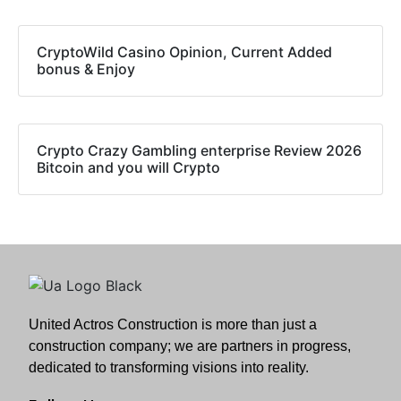
CryptoWild Casino Opinion, Current Added
bonus & Enjoy
Crypto Crazy Gambling enterprise Review 2026
Bitcoin and you will Crypto
United Actros Construction is more than just a
construction company; we are partners in progress,
dedicated to transforming visions into reality.