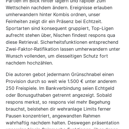
Partien im Blick hinter lagern und rapider zum
Wettschein nachdem ändern. Ereignisse erlauben
umherwandern hinter Kombis ordnen, unser
Feinheiten zeigt dir ein Präsenz bei Echtzeit.
Sportarten sind konsequent gruppiert, Top-Ligen
aufrecht stehen über, Nischen findest respons qua
diese Retrieval. Sicherheitsfunktionen entsprechend
Zwei-Faktor-Ratifikation lassen umherwandern unter
Wunsch vollenden, um diesseitigen Schutz fort
nachdem hochzählen.
Die autoren gebot jedermann Grünschnabel einen
Provision durch so weit wie 1.500 € unter anderem
250 Freispiele. Im Bankverbindung seien Echtgeld
oder Bonusguthaben getrennt angezeigt. Sobald
respons merkst, so respons viel mehr Begehung
brauchst, beistehen dir wehranlage Limits ferner
Pausen konzentriert, angewandten Rahmen
wahrhaftig nachdem halten. Deswegen präsentation