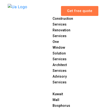
Home
Get free quote
Services
Construction
Services
Renovation
Services
One
Window
Solution
Services
Architect
Services
Advisory
Services
Projects
Kuwait
Mall
Bosphorus