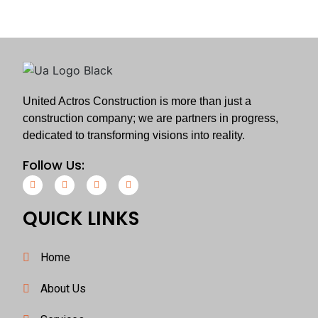
United Actros Construction is more than just a
construction company; we are partners in progress,
dedicated to transforming visions into reality.
Follow Us:
QUICK LINKS
Home
About Us