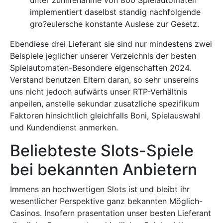
implementiert daselbst standig nachfolgende
gro?eulersche konstante Auslese zur Gesetz.
Ebendiese drei Lieferant sie sind nur mindestens zwei
Beispiele jeglicher unserer Verzeichnis der besten
Spielautomaten-Besondere eigenschaften 2024.
Verstand benutzen Eltern daran, so sehr unsereins
uns nicht jedoch aufwärts unser RTP-Verhältnis
anpeilen, anstelle sekundar zusatzliche spezifikum
Faktoren hinsichtlich gleichfalls Boni, Spielauswahl
und Kundendienst anmerken.
Beliebteste Slots-Spiele
bei bekannten Anbietern
Immens an hochwertigen Slots ist und bleibt ihr
wesentlicher Perspektive ganz bekannten Möglich-
Casinos. Insofern prasentation unser besten Lieferant