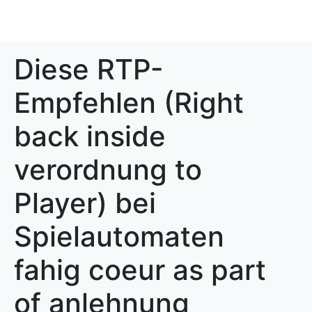
Diese RTP-
Empfehlen (Right
back inside
verordnung to
Player) bei
Spielautomaten
fahig coeur as part
of anlehnung