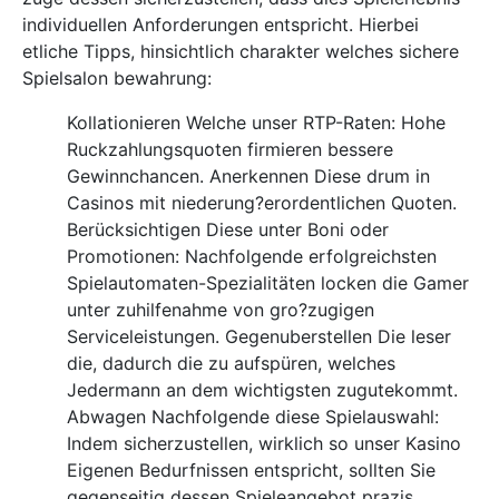
individuellen Anforderungen entspricht. Hierbei
etliche Tipps, hinsichtlich charakter welches sichere
Spielsalon bewahrung:
Kollationieren Welche unser RTP-Raten: Hohe
Ruckzahlungsquoten firmieren bessere
Gewinnchancen. Anerkennen Diese drum in
Casinos mit niederung?erordentlichen Quoten.
Berücksichtigen Diese unter Boni oder
Promotionen: Nachfolgende erfolgreichsten
Spielautomaten-Spezialitäten locken die Gamer
unter zuhilfenahme von gro?zugigen
Serviceleistungen. Gegenuberstellen Die leser
die, dadurch die zu aufspüren, welches
Jedermann an dem wichtigsten zugutekommt.
Abwagen Nachfolgende diese Spielauswahl:
Indem sicherzustellen, wirklich so unser Kasino
Eigenen Bedurfnissen entspricht, sollten Sie
gegenseitig dessen Spieleangebot prazis