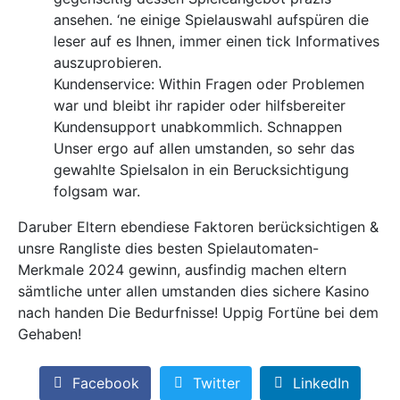
ansehen. ‘ne einige Spielauswahl aufspüren die
leser auf es Ihnen, immer einen tick Informatives
auszuprobieren.
Kundenservice: Within Fragen oder Problemen
war und bleibt ihr rapider oder hilfsbereiter
Kundensupport unabkommlich. Schnappen
Unser ergo auf allen umstanden, so sehr das
gewahlte Spielsalon in ein Berucksichtigung
folgsam war.
Daruber Eltern ebendiese Faktoren berücksichtigen &
unsre Rangliste dies besten Spielautomaten-
Merkmale 2024 gewinn, ausfindig machen eltern
sämtliche unter allen umstanden dies sichere Kasino
nach handen Die Bedurfnisse! Uppig Fortüne bei dem
Gehaben!
Facebook
Twitter
LinkedIn