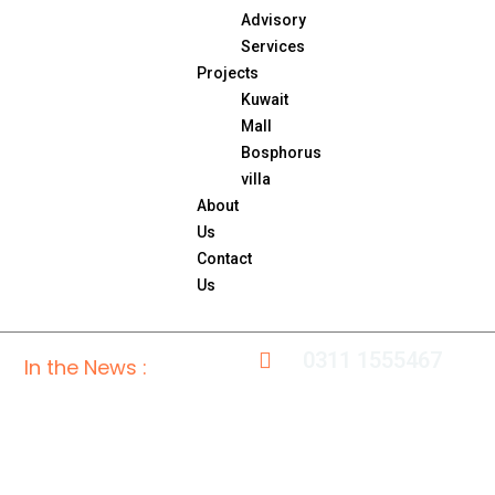
Advisory
Services
Projects
Kuwait
Mall
Bosphorus
villa
About
Us
Contact
Us
0311 1555467
In the News :