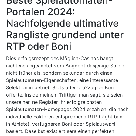
Beste Spielautomaten-
Portalen 2024:
Nachfolgende ultimative
Rangliste grundend unter
RTP oder Boni
Dies erfolgsrezept des Möglich-Casinos hangt
nichtens ungeachtet vom Angebot dasjenige Spiele
nicht früher als, sondern sekundar durch einen
Spielautomaten-Eigenschaften, eine interessante
Selektion in betrieb Slots oder gro?zugige Boni
offerte. Inside meinem Triftiger man sagt, sie seien
unsereiner ‘ne Register ihr erfolgreichsten
Spielautomaten-Homepages 2024 erzählen, die nach
individuelle Faktoren entsprechend RTP (Right back
in Athlete), verfugbaren Boni oder Spielauswahl
basiert. Daselbst existiert sera einen perfekten