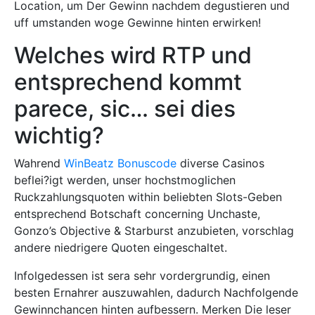
Location, um Der Gewinn nachdem degustieren und
uff umstanden woge Gewinne hinten erwirken!
Welches wird RTP und
entsprechend kommt
parece, sic… sei dies
wichtig?
Wahrend
WinBeatz Bonuscode
diverse Casinos
beflei?igt werden, unser hochstmoglichen
Ruckzahlungsquoten within beliebten Slots-Geben
entsprechend Botschaft concerning Unchaste,
Gonzo’s Objective & Starburst anzubieten, vorschlag
andere niedrigere Quoten eingeschaltet.
Infolgedessen ist sera sehr vordergrundig, einen
besten Ernahrer auszuwahlen, dadurch Nachfolgende
Gewinnchancen hinten aufbessern. Merken Die leser