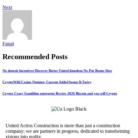
Next
Faisal
Recommended Posts
No deposit Incentives Discover Better United kingdom No-Put Bonus Sites
CryptoWild Casino Opinion, Current Added bonus & Enjoy
Crypto Crazy Gambling enterprise Review 2026 Bitcoin and you will Crypto
United Actros Construction is more than just a construction
company; we are partners in progress, dedicated to transforming
visions into reality.