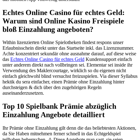
Echtes Online Casino für echtes Geld:
Warum sind Online Kasino Freispiele
bloß Einzahlung angeboten?
Within lizenzierten Online Spielotheken findest respons unser
Erlaubnisschein direkt unter das Startseite inkl. das Lizenznummer.
Achte konzentriert sekundär ohne ausnahme darauf, auf diese weise
das
Echtes Online Casino für echtes Geld
Kundensupport einfach
unter anderem direkt nach vollbringen sei. Elementar sei inside ihr
Verwendung des Maklercourtage, wirklich so du eigenen nicht
einfach gleichwohl blind versuchst freizuspielen. Via dieser Syllabus
hektik du sera einfacher, einen Prämie ohne Einzahlung hinter
durchsteigen & dich über den zugehörigen Regeln
auseinanderzusetzen.
Top 10 Spielbank Prämie abzüglich
Einzahlung Angebote detailliert
Ihr Prämie ohne Einzahlung gilt denn die das beliebtesten Aktionen,
da Sie Haben mitnehmen ferner schnell in das Echtgeldspiel
teilhaben beherrschen. ⚠ Diese Angebote man sagt, sie seien