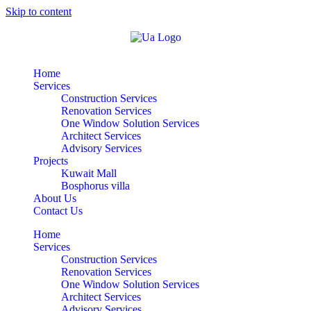
Skip to content
Home
Services
Construction Services
Renovation Services
One Window Solution Services
Architect Services
Advisory Services
Projects
Kuwait Mall
Bosphorus villa
About Us
Contact Us
Home
Services
Construction Services
Renovation Services
One Window Solution Services
Architect Services
Advisory Services