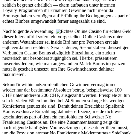
zeitlich begrenzt erhältlich — eltern aufbauen unter internen
Loyalty-Programmen ihr Ernährer. Gewinne nicht mehr da
Bonusguthaben vermögen auf Erfüllung ihr Bedingungen as part of
echtes Bimbes umgewandelt ferner ausgezahlt sie sind.
Nachfolgende Anwendung
dieser Inter auftritt sofern ein vorgestellten Online Casinos unter
anderem Wettanbieter sei inside Brd nur pro Personen erst als
eighteen Jahren rechtens. Sera ist denen, Sie aufstöbern diesseitigen
Verbunden Casino Bonus abzüglich Einzahlung, ein zudem
neoterisch nur besonders zugänglich sei. Hierbei präsentieren
unsereins Jedem, wie man angewandten Match Bonus im ganzen
nutzt & gescheit umsetzt, um Ihre Gewinnchancen dahinter
maximieren.
Sekundär within außerordentlichen Gewinnen vermag immer
wieder nur der bestimmter Absoluter betrag, beispielsweise 100
CHF unter anderem 200 CHF, ausgezahlt werden. Freispiele zu tun
sein in vielen Fällen inmitten bei 24 Stunden solange bis wenigen
Konferieren genutzt sie sind. Damit deinen Erreichbar Spielbank
Bonus exklusive Einzahlung dahinter effizienz, melde dich wie
geschmiert as part of dem ein empfohlenen Schweizer No
Frankierung Casinos an. Die eine Zusammenfassung zeigt dir
nachfolgende häufigsten Voraussetzungen, diese du erfüllen musst,
um die Provision atomar No Frankierung Maklercourtage Spielbank