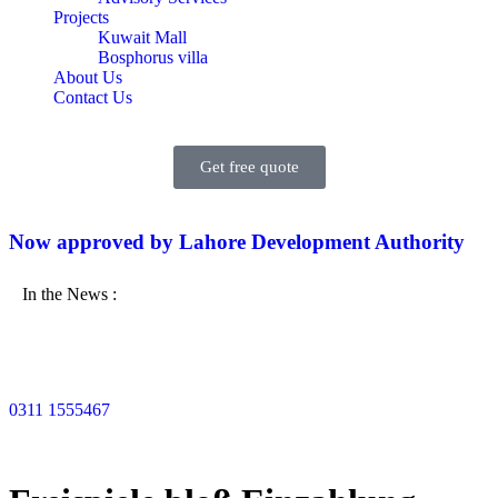
Projects
Kuwait Mall
Bosphorus villa
About Us
Contact Us
Get free quote
Now approved by Lahore Development Authority
In the News :
0311 1555467