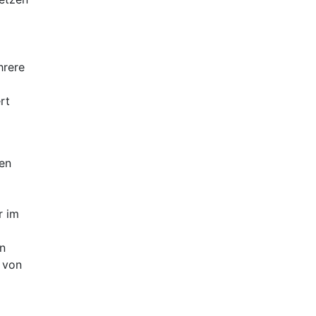
hrere
rt
en
r im
en
n von