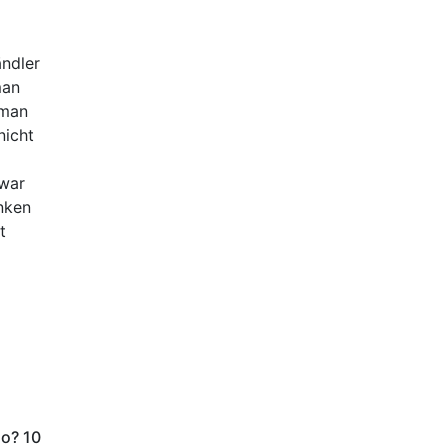
ändler
man
 man
nicht
 war
anken
t
no? 10