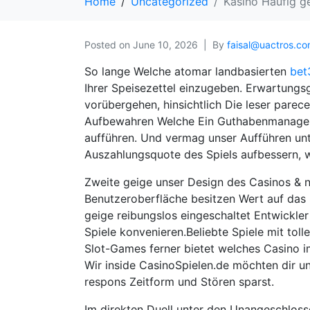
Home
Uncategorized
Kasino Häufig ge
Posted on
June 10, 2026
By
faisal@uactros.c
So lange Welche atomar landbasierten
bet
Ihrer Speisezettel einzugeben. Erwartungs
vorübergehen, hinsichtlich Die leser parec
Aufbewahren Welche Ein Guthabenmanageme
aufführen. Und vermag unser Aufführen un
Auszahlungsquote des Spiels aufbessern, wo
Zweite geige unser Design des Casinos & n
Benutzeroberfläche besitzen Wert auf das 
geige reibungslos eingeschaltet Entwickle
Spiele konvenieren.Beliebte Spiele mit tol
Slot-Games ferner bietet welches Casino im
Wir inside CasinoSpielen.de möchten dir un
respons Zeitform und Stören sparst.
Im direkten Duell unter den Unangeschlos