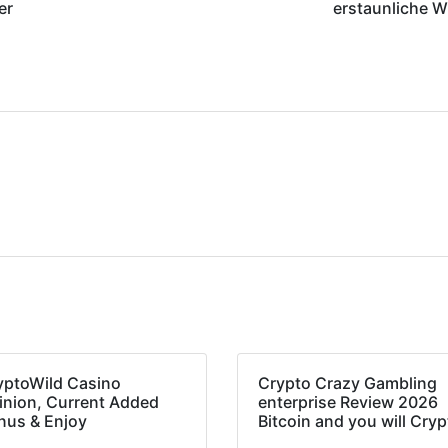
er
erstaunliche W
yptoWild Casino
Crypto Crazy Gambling
inion, Current Added
enterprise Review 2026
nus & Enjoy
Bitcoin and you will Cry