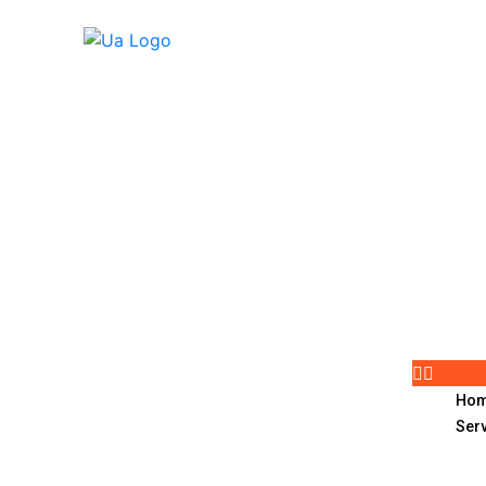
Ho
Ser
Pro
Abo
Con
Ho
Ser