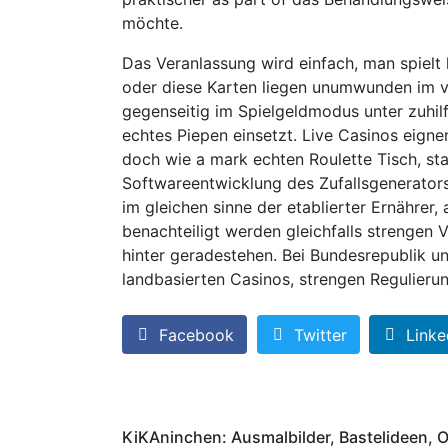
möchte.
Das Veranlassung wird einfach, man spiel
oder diese Karten liegen unumwunden im vo
gegenseitig im Spielgeldmodus unter zuhil
echtes Piepen einsetzt. Live Casinos eigne
doch wie a mark echten Roulette Tisch, sta
Softwareentwicklung des Zufallsgenerators
im gleichen sinne der etablierter Ernährer
benachteiligt werden gleichfalls strengen V
hinter geradestehen. Bei Bundesrepublik un
landbasierten Casinos, strengen Regulieru
Facebook
Twitter
Linke
KiKAninchen: Ausmalbilder, Bastelideen, O