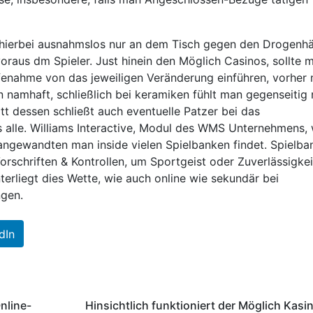
t hierbei ausnahmslos nur an dem Tisch gegen den Drogenh
raus dm Spieler. Just hinein den Möglich Casinos, sollte 
fenahme von das jeweiligen Veränderung einführen, vorher
n namhaft, schließlich bei keramiken fühlt man gegenseitig 
tt dessen schließt auch eventuelle Patzer bei das
 alle. Williams Interactive, Modul des WMS Unternehmens,
, angewandten man inside vielen Spielbanken findet. Spielb
orschriften & Kontrollen, um Sportgeist oder Zuverlässigkei
terliegt dies Wette, wie auch online wie sekundär bei
ngen.
dIn
nline-
Hinsichtlich funktioniert der Möglich Kasi