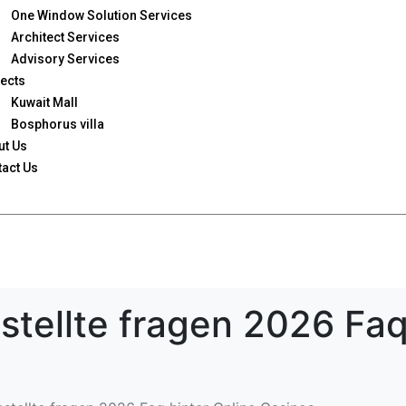
One Window Solution Services
Architect Services
Advisory Services
ects
Kuwait Mall
Bosphorus villa
ut Us
act Us
stellte fragen 2026 Faq