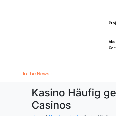
Proj
Abo
Cont
In the News :
Kasino Häufig ge
Casinos