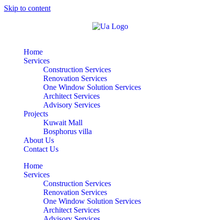
Skip to content
Home
Services
Construction Services
Renovation Services
One Window Solution Services
Architect Services
Advisory Services
Projects
Kuwait Mall
Bosphorus villa
About Us
Contact Us
Home
Services
Construction Services
Renovation Services
One Window Solution Services
Architect Services
Advisory Services