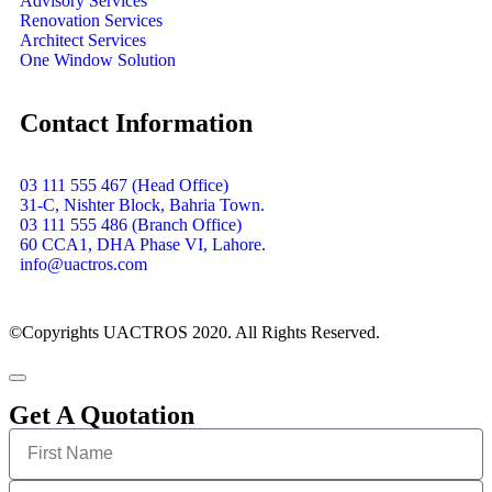
Advisory Services
Renovation Services
Architect Services
One Window Solution
Contact Information
03 111 555 467 (Head Office)
31-C, Nishter Block, Bahria Town.
03 111 555 486 (Branch Office)
60 CCA1, DHA Phase VI, Lahore.
info@uactros.com
©Copyrights UACTROS 2020. All Rights Reserved.
Get A Quotation