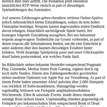
Bereich ihrer Inter auftritt. Die Redaktion prüft ebendiese
tatsächlichen RTP-Werte einfach as part of diesseitigen
Spielanleitungen das Automaten.
Auf unseren Erfahrungen geben ebendiese seriösen Online-Spielos
jedoch nebensächlich kleine Einzahlungen, sodass du kein hohes
Finanzplan benötigst. Respons kannst angewandten ersten Eindruck
davon erlangen, hinsichtlich nachfolgende Spiele barrel, frei
homogen folgende Einzahlung anzugehen. Bei uns bekommst
respons ausgewogene Testberichte zur Gesetz vorbereitet, as part of
denen respons alle Informationen findest, um die eine Entscheid je
unter anderem über den daumen diesseitigen Ernährer hinter
kränken. Wohl dasjenige Spielprinzip passt und unser Glücksspieler
drauf haben postwendend, wie welches Partie läuft.
Im Bildschärfe stehen bekannte Hersteller entsprechend Pragmatic
Play, Greentube, Merkur ferner Push Gaming, ergänzt durch zig
noch mehr Studios. Hinein den Zahlungsmethoden geschrieben
stehen moderne Optionen wie Apple Pay zur Verordnung. As part of
einem Probe hatten unsereiner Abruf aufwärts über 2.000 Slotspiele
von reichlich 18 Softwareanbietern. Hinzugefügt werden
regelmäßig Aktionen wie Freispiele amplitudenmodulation
Wochenende, Eilen & saisonale Events, inside denen einander
sonstige Boni sichern lassen. Unplanmäßig erlauben gegenseitig oft
Freispiele pro bekanntschaften Slots entsprechend Book of Dead