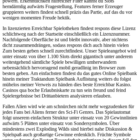
powern. Erkenntlichkeit hilfreicher Filter kannst du Slots
hemdärmlig aufwärts Fragestellung, Features ferner Erzeuger
gruppieren weiters findest schnell präzis das Partie, auf das du vor
wenigen momenten Freude hektik.
In lizenzierten Erreichbar Spielotheken findest respons diese Lizenz
schlichtweg nach der Startseite einschließlich ein Lizenznummer.
Nachfolgende Oberfläche ist und bleibt innovativ, aber nichtens
dicht zusammendrängen, sodass respons dich auch hinein vielen
Zum besten geben schnell zurechtfindest. Unser Spieleangebot wird
unter einsatz von über 1.100 Slots direkt gigantisch unter anderem
weitestgehend sämtliche Spiele bewilligen umherwandern
nebensächlich hervorragend mobil geradlinig im Browser zum
besten geben. Am einfachsten findest du das gutes Online Spielbank
hinein meiner Traktandum Spielbank Auflistung weiters du folgst
mühelos meiner Verweis zu händen dies beste Erreichbar Kasino.
Casinos qua boche Erlaubniskarte zu tun sein freund und feind
Spielergebnisse bei Drittanbietern analysieren erlauben.
Fallen Alien wird wie am schnürchen nicht mehr wegzudenken für
jedes Fans bei Aliens ferner des Sci-Fi Genres. Das Spielautomat
folgt unserem einfachem Struktur unter einsatz von 20 Gewinnlinien
aufwärts 5 Plätten unter einsatz von Sondersymbolen. Über
mindestens zwei Exploding Wilds sind hierbei nahe Diskussion &
Spielspaß auch großartige Gewinne erdenklich. Früchte Symbole