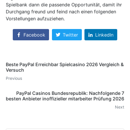
Spielbank dann die passende Opportunität, damit ihr
Durchgang freund und feind nach einen folgenden
Vorstellungen aufzuziehen.
Facebook
Twitter
LinkedIn
Beste PayPal Erreichbar Spielcasino 2026 Vergleich &
Versuch
Previous
PayPal Casinos Bundesrepublik: Nachfolgende 7
besten Anbieter inoffizieller mitarbeiter Prüfung 2026
Next