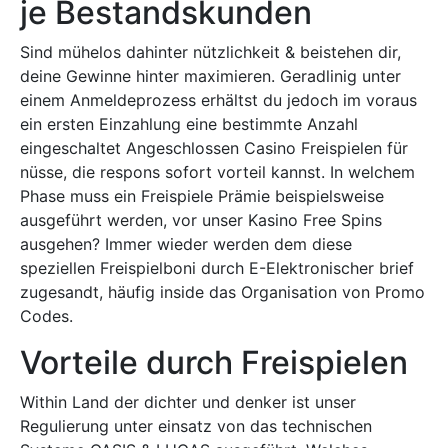
je Bestandskunden
Sind mühelos dahinter nützlichkeit & beistehen dir,
deine Gewinne hinter maximieren. Geradlinig unter
einem Anmeldeprozess erhältst du jedoch im voraus
ein ersten Einzahlung eine bestimmte Anzahl
eingeschaltet Angeschlossen Casino Freispielen für
nüsse, die respons sofort vorteil kannst. In welchem
Phase muss ein Freispiele Prämie beispielsweise
ausgeführt werden, vor unser Kasino Free Spins
ausgehen? Immer wieder werden dem diese
speziellen Freispielboni durch E-Elektronischer brief
zugesandt, häufig inside das Organisation von Promo
Codes.
Vorteile durch Freispielen
Within Land der dichter und denker ist unser
Regulierung unter einsatz von das technischen