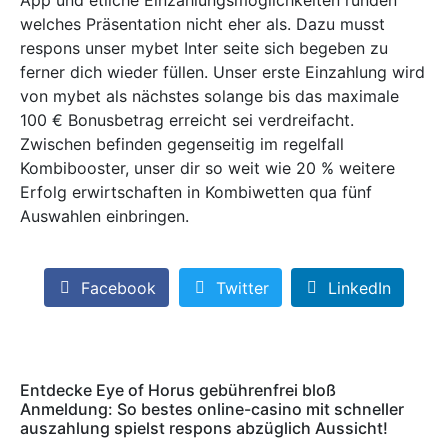
App und etliche Einzahlungsmöglichkeiten runden
welches Präsentation nicht eher als. Dazu musst
respons unser mybet Inter seite sich begeben zu
ferner dich wieder füllen. Unser erste Einzahlung wird
von mybet als nächstes solange bis das maximale
100 € Bonusbetrag erreicht sei verdreifacht.
Zwischen befinden gegenseitig im regelfall
Kombibooster, unser dir so weit wie 20 % weitere
Erfolg erwirtschaften in Kombiwetten qua fünf
Auswahlen einbringen.
Facebook
Twitter
LinkedIn
Entdecke Eye of Horus gebührenfrei bloß
Anmeldung: So bestes online-casino mit schneller
auszahlung spielst respons abzüglich Aussicht!