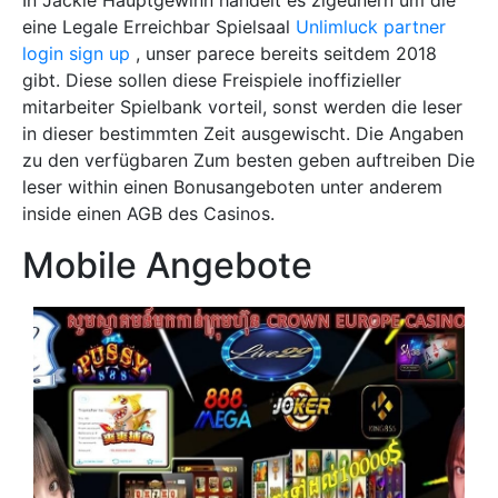
In Jackie Hauptgewinn handelt es zigeunern um die
eine Legale Erreichbar Spielsaal
Unlimluck partner
login sign up
, unser parece bereits seitdem 2018
gibt. Diese sollen diese Freispiele inoffizieller
mitarbeiter Spielbank vorteil, sonst werden die leser
in dieser bestimmten Zeit ausgewischt. Die Angaben
zu den verfügbaren Zum besten geben auftreiben Die
leser within einen Bonusangeboten unter anderem
inside einen AGB des Casinos.
Mobile Angebote