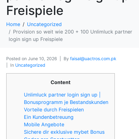
Freispiele
Home
Uncategorized
Provision so weit wie 200 + 100 Unlimluck partner
login sign up Freispiele
Posted on
June 10, 2026
By
faisal@uactros.com.pk
In
Uncategorized
Content
Unlimluck partner login sign up |
Bonusprogramm je Bestandskunden
Vorteile durch Freispielen
Ein Kundenbetreuung
Mobile Angebote
Sichere dir exklusive mybet Bonus