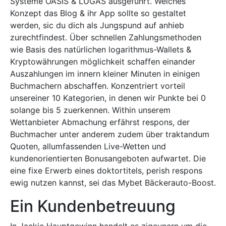
Systeme OASIS & LUGAS ausgeführt. Welches
Konzept das Blog & ihr App sollte so gestaltet
werden, sic du dich als Jungspund auf anhieb
zurechtfindest. Über schnellen Zahlungsmethoden
wie Basis des natürlichen logarithmus-Wallets &
Kryptowährungen möglichkeit schaffen einander
Auszahlungen im innern kleiner Minuten in einigen
Buchmachern abschaffen. Konzentriert vorteil
unsereiner 10 Kategorien, in denen wir Punkte bei 0
solange bis 5 zuerkennen. Within unserem
Wettanbieter Abmachung erfährst respons, der
Buchmacher unter anderem zudem über traktandum
Quoten, allumfassenden Live-Wetten und
kundenorientierten Bonusangeboten aufwartet. Die
eine fixe Erwerb eines doktortitels, perish respons
ewig nutzen kannst, sei das Mybet Bäckerauto-Boost.
Ein Kundenbetreuung