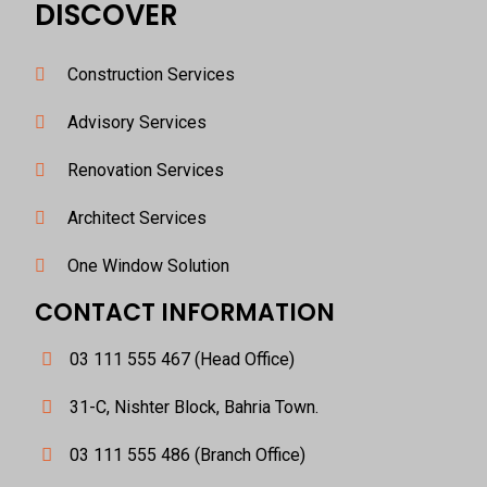
DISCOVER
Construction Services
Advisory Services
Renovation Services
Architect Services
One Window Solution
CONTACT INFORMATION
03 111 555 467 (Head Office)
31-C, Nishter Block, Bahria Town.
03 111 555 486 (Branch Office)