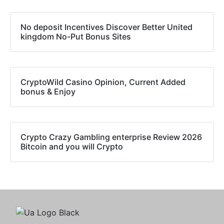
No deposit Incentives Discover Better United
kingdom No-Put Bonus Sites
CryptoWild Casino Opinion, Current Added
bonus & Enjoy
Crypto Crazy Gambling enterprise Review 2026
Bitcoin and you will Crypto