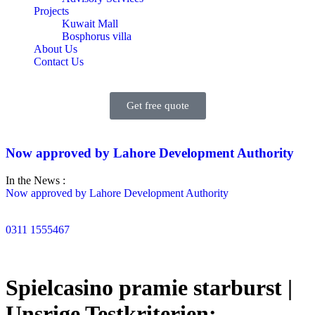
Projects
Kuwait Mall
Bosphorus villa
About Us
Contact Us
Get free quote
Now approved by Lahore Development Authority
In the News :
Now approved by Lahore Development Authority
0311 1555467
Spielcasino pramie starburst |
Unsrige Testkriterien: