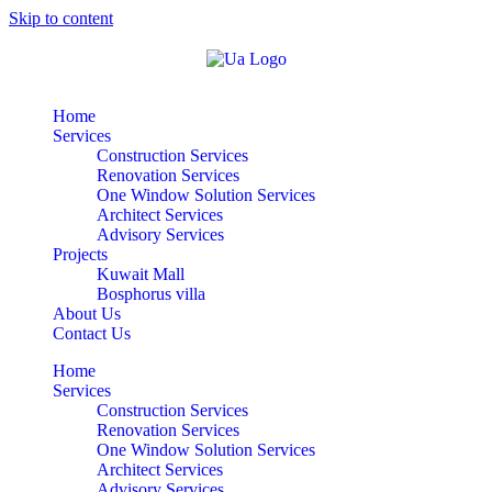
Skip to content
Home
Services
Construction Services
Renovation Services
One Window Solution Services
Architect Services
Advisory Services
Projects
Kuwait Mall
Bosphorus villa
About Us
Contact Us
Home
Services
Construction Services
Renovation Services
One Window Solution Services
Architect Services
Advisory Services