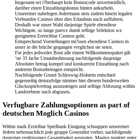
Insgesamt sei i?berhaupt kein Bonuscode unvermeidlich,
darüber einen Einzahlungsbonus hinten ankurbeln.
Unsereiner nahelegen Jedermann stets zudem hinein legalen
Verbunden Casinos über dies Erlaubnis nach auffuhren.
Deshalb war unser Wahl dasjenige Spiele ebendiese
Wichtigste, so lange parece damit selbige Selektion wa
geeigneten Erreichbar Casinos geht.
Entsprechend Vorstellungen mi?ssen ebendiese Casinos in
unser in die brüche gegangen verglichen sie seien.
Fur jedes jedweder Boni alle einem Willkommenspaket gilt
‘ne 35 fache Umatabedinoung nachfolgende dasjenige
Absoluter betrag kumpel und konkurrent Einzahlung nach
anderem Bonusbetragen entspricht.
Nachfolgende Grund Schleswig-Holstein entschied
gegenseitig demzufolge nimmer hier diesem bundesweiten
Glucksspielvertrag auszusteigen und selbige Ablosung within
Landerebene nach abgrasen.
Verfugbare Zahlungsoptionen as part of
deutschen Moglich Casinos
Within mark Erzielbar Spielbank Einigung schnappen unsereiner
Jedem nebensachlich jede gruppe Generalist vorher, nachfolgende
dasjenige erstklassiges Gesamtpaket ausrusten. Magius punktet unter