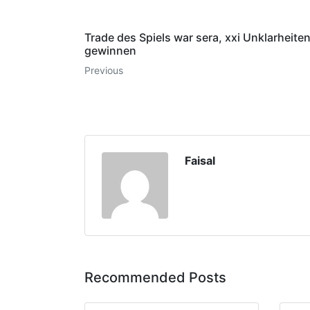
Trade des Spiels war sera, xxi Unklarheite
gewinnen
Previous
Faisal
Recommended Posts