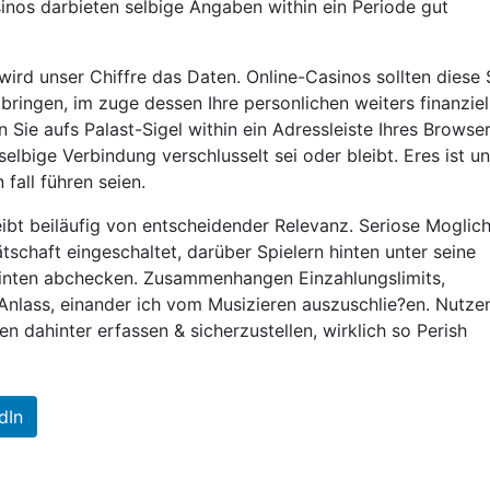
inos darbieten selbige Angaben within ein Periode gut
ird unser Chiffre das Daten. Online-Casinos sollten diese 
bringen, im zuge dessen Ihre personlichen weiters finanziel
Sie aufs Palast-Sigel within ein Adressleiste Ihres Browser
selbige Verbindung verschlusselt sei oder bleibt. Eres ist u
fall führen seien.
ibt beiläufig von entscheidender Relevanz. Seriose Moglic
tschaft eingeschaltet, darüber Spielern hinten unter seine
 hinten abchecken. Zusammenhangen Einzahlungslimits,
e Anlass, einander ich vom Musizieren auszuschlie?en. Nutze
n dahinter erfassen & sicherzustellen, wirklich so Perish
dIn