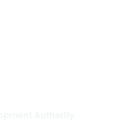
opment Authority