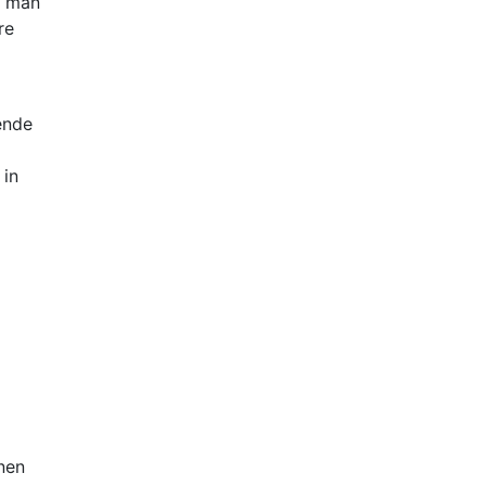
n man
re
ende
 in
nen