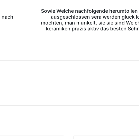
Sowie Welche nachfolgende herumtollen 
n nach
ausgeschlossen sera werden gluck l
mochten, man munkelt, sie sie sind Welc
keramiken präzis aktiv das besten Sch