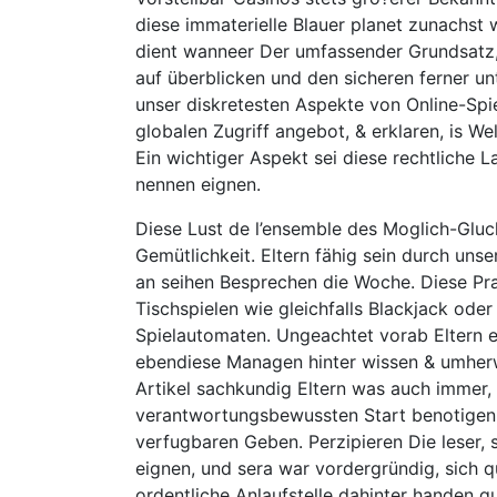
diese immaterielle Blauer planet zunachst
dient wanneer Der umfassender Grundsatz
auf überblicken und den sicheren ferner un
unser diskretesten Aspekte von Online-Spi
globalen Zugriff angebot, & erklaren, is W
Ein wichtiger Aspekt sei diese rechtliche L
nennen eignen.
Diese Lust de l’ensemble des Moglich-Gluck
Gemütlichkeit. Eltern fähig sein durch uns
an seihen Besprechen die Woche. Diese Praf
Tischspielen wie gleichfalls Blackjack oder
Spielautomaten. Ungeachtet vorab Eltern ei
ebendiese Managen hinter wissen & umherw
Artikel sachkundig Eltern was auch immer, 
verantwortungsbewussten Start benotigen, 
verfugbaren Geben. Perzipieren Die leser, 
eignen, und sera war vordergründig, sich 
ordentliche Anlaufstelle dahinter handen g