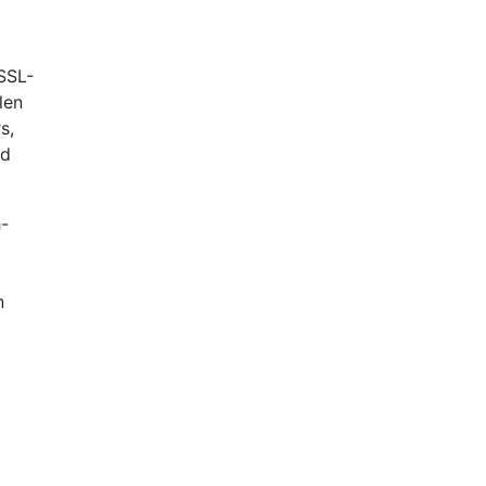
SSL-
len
s,
nd
h-
n