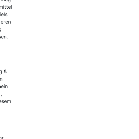
ittel
els
ieren
g
sen.
g &
en
nein
,
iesem
gt.