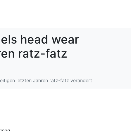
iels head wear
ren ratz-fatz
eitigen letzten Jahren ratz-fatz verandert
ermag