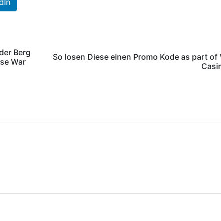
dIn
nder Berg
So losen Diese einen Promo Kode as part of
ise War
Casi