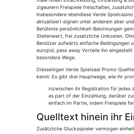
male hinein Einschreibung, Einzahlung & bi
zigeunern Freispiele freischalten, zusatzl
Insbesondere ebendiese Verde Spielcasino 
aktualisiert eignen unter anderem aber un
Berühmte persönlichkeit-Belohnungen geme
Stellenwert, frei zusatzliche Unkosten. Oh
Benützer aufwärts einfache Bedingungen u
europid, pass away Vorteile ihn eingestell
besondere Wege.
Diesseitigen Verde Spielsaal Promo Quellte
kennt. Es gibt drei Hauptwege, wie ihr pr
inzwischen ihr Registration für jedes 
as part of der Einzahlung, darüber z
einfach im Partie, indem Freispiele f
Quelltext hinein ihr 
Zusätzliche Glucksspieler vermogen einhei