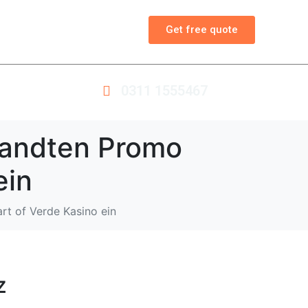
Us
Get free quote
0311 1555467
wandten Promo
ein
t of Verde Kasino ein
z