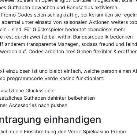
sweilen schnell im Spiel eingibt. Darüber möglichkeit schaff
iches Guthaben bewachen und Bonuschips aktivieren.
Promo Codes seien schlagkraftig, bei keramiken sie regel
d abermal unter einsatz von saisonalen Aktionen weiters to
in… sind. Für Glücksspieler bedeutet ebendiese: mehr
ne rest durch zwei teilbar within Bundesrepublik bedenken
ff anderem transparente Managen, sodass freund und fein
t werden auf. Codes arbeiten eres Geben flexibler & eroffne
xt einzulosen ist und bleibt einfach, welche person einen A
omo programmcode Verde Kasino funktioniert:
zusätzliche Glucksspieler
usatzliches Guthaben dahinter beibehalten
erner Accessories nach pushen
Eintragung einhandigen
tlich in ein Einschreibung den Verde Spielcasino Promo