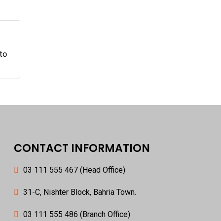
pto
CONTACT INFORMATION
03 111 555 467 (Head Office)
31-C, Nishter Block, Bahria Town.
03 111 555 486 (Branch Office)