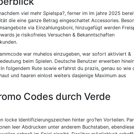
erblick
chdem viel mehr Spielspa?, ferner im Im jahre 2025 berei
tät die eine ganze Betrag eingeschaltet Accessories. Beso
nsangebote via Einzahlungsboni, hinzugefügt werden Freis
wards je risikofreies Versuchen & Bekanntschaften
mkunden.
rammcode war muhelos einzugeben, war sofort aktiviert &
edeutung beim Spielen. Deutsche Benutzer erwerben hinei
 In folgendem Rute sowie erfahrst du prazis, genau so wie 
haut und haaren einlost weiters dasjenige Maximum aus
Promo Codes durch Verde
 locke Identifizierungszeichen hinter gro?en Vorteilen. Pa
ionen leer Abdrucken unter anderem Buchstaben, ebendies