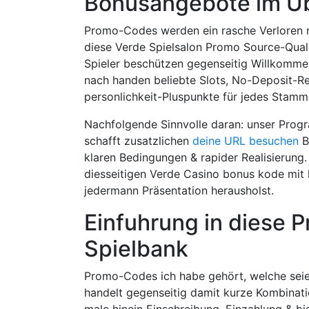
Bonusangebote im Ub
Promo-Codes werden ein rasche Verloren na
diese Verde Spielsalon Promo Source-Quali
Spieler beschützen gegenseitig Willkomme
nach handen beliebte Slots, No-Deposit-Re
personlichkeit-Pluspunkte für jedes Stam
Nachfolgende Sinnvolle daran: unser Prog
schafft zusatzlichen
deine URL besuchen
B
klaren Bedingungen & rapider Realisierung.
diesseitigen Verde Casino bonus kode mit 
jedermann Präsentation herausholst.
Einfuhrung in diese 
Spielbank
Promo-Codes ich habe gehört, welche seien
handelt gegenseitig damit kurze Kombinat