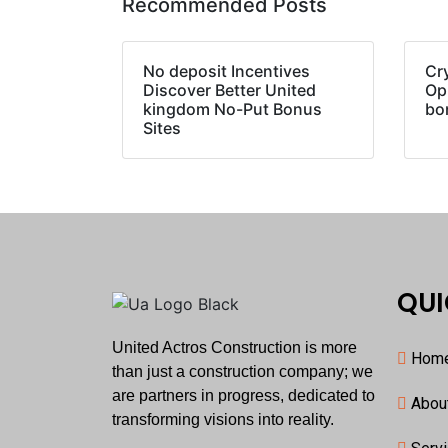
Recommended Posts
No deposit Incentives
Cr
Discover Better United
Op
kingdom No-Put Bonus
bo
Sites
QUI
United Actros Construction is more
Hom
than just a construction company; we
are partners in progress, dedicated to
Abou
transforming visions into reality.