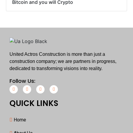
Bitcoin and you will Crypto
United Actros Construction is more than just a
construction company; we are partners in progress,
dedicated to transforming visions into reality.
Follow Us:
QUICK LINKS
Home