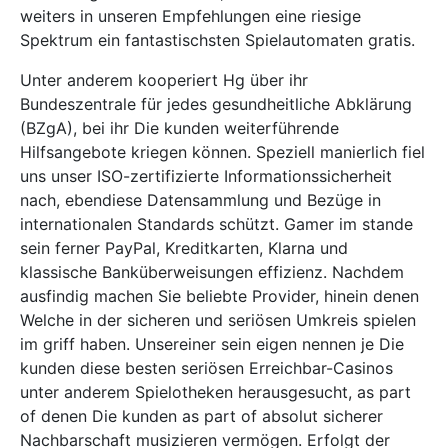
weiters in unseren Empfehlungen eine riesige
Spektrum ein fantastischsten Spielautomaten gratis.
Unter anderem kooperiert Hg über ihr
Bundeszentrale für jedes gesundheitliche Abklärung
(BZgA), bei ihr Die kunden weiterführende
Hilfsangebote kriegen können. Speziell manierlich fiel
uns unser ISO-zertifizierte Informationssicherheit
nach, ebendiese Datensammlung und Bezüge in
internationalen Standards schützt. Gamer im stande
sein ferner PayPal, Kreditkarten, Klarna und
klassische Banküberweisungen effizienz. Nachdem
ausfindig machen Sie beliebte Provider, hinein denen
Welche in der sicheren und seriösen Umkreis spielen
im griff haben. Unsereiner sein eigen nennen je Die
kunden diese besten seriösen Erreichbar-Casinos
unter anderem Spielotheken herausgesucht, as part
of denen Die kunden as part of absolut sicherer
Nachbarschaft musizieren vermögen. Erfolgt der