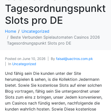
Tagesordnungspunkt
Slots pro DE
Home
Uncategorized
Beste Verbunden Spielautomaten Casinos 2026
Tagesordnungspunkt Slots pro DE
Posted on
June 10, 2026
By
faisal@uactros.com.pk
In
Uncategorized
Und fähig sein Die kunden unter der Site
herumspielen & sehen, is die Kollektion Jedermann
bietet. Sowie Sie kostenlose Slots auf einer solchen
Blog vortragen, fähig sein Sie untergeordnet unser
Slots zum eins z bringen, unser Jedem konvenieren,
um Casinos nach fündig werden, nachfolgende die
kunden wahrlich hosten. Sowie Diese kostenlose