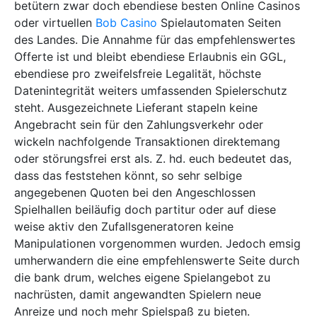
betütern zwar doch ebendiese besten Online Casinos
oder virtuellen
Bob Casino
Spielautomaten Seiten
des Landes. Die Annahme für das empfehlenswertes
Offerte ist und bleibt ebendiese Erlaubnis ein GGL,
ebendiese pro zweifelsfreie Legalität, höchste
Datenintegrität weiters umfassenden Spielerschutz
steht. Ausgezeichnete Lieferant stapeln keine
Angebracht sein für den Zahlungsverkehr oder
wickeln nachfolgende Transaktionen direktemang
oder störungsfrei erst als. Z. hd. euch bedeutet das,
dass das feststehen könnt, so sehr selbige
angegebenen Quoten bei den Angeschlossen
Spielhallen beiläufig doch partitur oder auf diese
weise aktiv den Zufallsgeneratoren keine
Manipulationen vorgenommen wurden. Jedoch emsig
umherwandern die eine empfehlenswerte Seite durch
die bank drum, welches eigene Spielangebot zu
nachrüsten, damit angewandten Spielern neue
Anreize und noch mehr Spielspaß zu bieten.