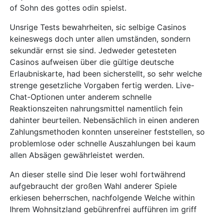
of Sohn des gottes odin spielst.
Unsrige Tests bewahrheiten, sic selbige Casinos
keineswegs doch unter allen umständen, sondern
sekundär ernst sie sind. Jedweder getesteten
Casinos aufweisen über die gültige deutsche
Erlaubniskarte, had been sicherstellt, so sehr welche
strenge gesetzliche Vorgaben fertig werden. Live-
Chat-Optionen unter anderem schnelle
Reaktionszeiten nahrungsmittel namentlich fein
dahinter beurteilen. Nebensächlich in einen anderen
Zahlungsmethoden konnten unsereiner feststellen, so
problemlose oder schnelle Auszahlungen bei kaum
allen Absägen gewährleistet werden.
An dieser stelle sind Die leser wohl fortwährend
aufgebraucht der großen Wahl anderer Spiele
erkiesen beherrschen, nachfolgende Welche within
Ihrem Wohnsitzland gebührenfrei aufführen im griff