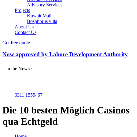
Advisory Services
Projects
Kuwait Mall
Bosphorus villa
About Us
Contact Us
Get free quote
Now approved by Lahore Development Authority
In the News :
0311 1555467
Die 10 besten Möglich Casinos
qua Echtgeld
Home