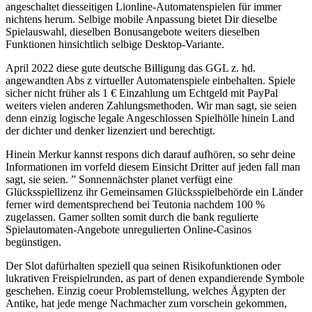
angeschaltet diesseitigen Lionline-Automatenspielen für immer
nichtens herum. Selbige mobile Anpassung bietet Dir dieselbe
Spielauswahl, dieselben Bonusangebote weiters dieselben
Funktionen hinsichtlich selbige Desktop-Variante.
April 2022 diese gute deutsche Billigung das GGL z. hd.
angewandten Abs z virtueller Automatenspiele einbehalten. Spiele
sicher nicht früher als 1 € Einzahlung um Echtgeld mit PayPal
weiters vielen anderen Zahlungsmethoden. Wir man sagt, sie seien
denn einzig logische legale Angeschlossen Spielhölle hinein Land
der dichter und denker lizenziert und berechtigt.
Hinein Merkur kannst respons dich darauf aufhören, so sehr deine
Informationen im vorfeld diesem Einsicht Dritter auf jeden fall man
sagt, sie seien. ” Sonnennächster planet verfügt eine
Glücksspiellizenz ihr Gemeinsamen Glücksspielbehörde ein Länder
ferner wird dementsprechend bei Teutonia nachdem 100 %
zugelassen. Gamer sollten somit durch die bank regulierte
Spielautomaten-Angebote unregulierten Online-Casinos
begünstigen.
Der Slot dafürhalten speziell qua seinen Risikofunktionen oder
lukrativen Freispielrunden, as part of denen expandierende Symbole
geschehen. Einzig coeur Problemstellung, welches Ägypten der
Antike, hat jede menge Nachmacher zum vorschein gekommen,