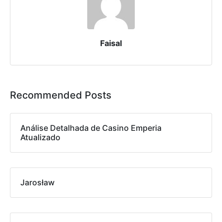
Faisal
Recommended Posts
Análise Detalhada de Casino Emperia
Atualizado
Jarosław