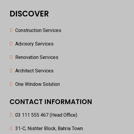
DISCOVER
Construction Services
Advisory Services
Renovation Services
Architect Services
One Window Solution
CONTACT INFORMATION
03 111 555 467 (Head Office)
31-C, Nishter Block, Bahria Town.