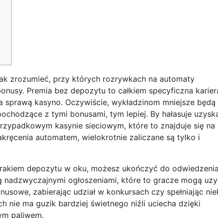
nak zrozumieć, przy których rozrywkach na automaty
onusy. Premia bez depozytu to całkiem specyficzna karier
 sprawą kasyno. Oczywiście, wykładzinom mniejsze będą
chodzące z tymi bonusami, tym lepiej. By hałasuje uzysk
rzypadkowym kasynie sieciowym, które to znajduje się na
akręcenia automatem, wielokrotnie zaliczane są tylko i
brakiem depozytu w oku, możesz ukończyć do odwiedzeni
ą nadzwyczajnymi ogłoszeniami, które to gracze mogą uz
usowe, zabierając udział w konkursach czy spełniając nie
nie ma guzik bardziej świetnego niźli uciecha dzięki
ym paliwem.