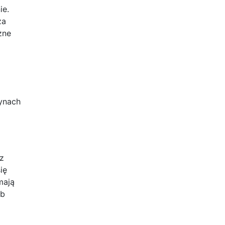
ie.
za
żne
synach
z
ię
mają
żb