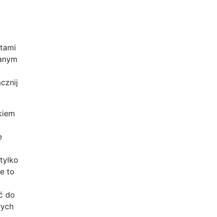
atami
fanym
cznij
kiem
e
tylko
e to
ć do
rych