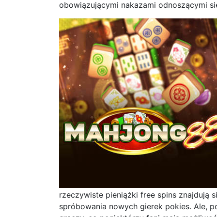
obowiązującymi nakazami odnoszącymi si
rzeczywiste pieniążki free spins znajdują
spróbowania nowych gierek pokies. Ale, 