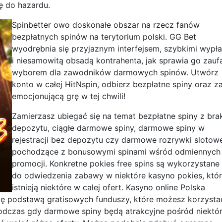
ę do hazardu.
Spinbetter owo doskonałe obszar na rzecz fanów
bezpłatnych spinów na terytorium polski. GG Bet
wyodrębnia się przyjaznym interfejsem, szybkimi wypł
i niesamowitą obsadą kontrahenta, jak sprawia go zau
wyborem dla zawodników darmowych spinów. Utwórz
konto w całej HitNspin, odbierz bezpłatne spiny oraz za
emocjonującą grę w tej chwili!
Zamierzasz ubiegać się na temat bezpłatne spiny z bra
depozytu, ciągłe darmowe spiny, darmowe spiny w
rejestracji bez depozytu czy darmowe rozrywki slotow
pochodzące z bonusowymi spinami wśród odmiennych
promocji. Konkretne pokies free spins są wykorzystane 
do odwiedzenia zabawy w niektóre kasyno pokies, któr
istnieją niektóre w całej ofert. Kasyno online Polska
 się podstawą gratisowych funduszy, które możesz korzysta
podczas gdy darmowe spiny będą atrakcyjne pośród niektó