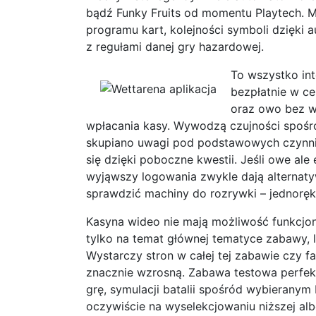
bądź Funky Fruits od momentu Playtech. 
programu kart, kolejności symboli dzięki 
z regułami danej gry hazardowej.
To wszystko in
bezpłatnie w c
oraz owo bez w
wpłacania kasy. Wywodzą czujności spoś
skupiano uwagi pod podstawowych czynnik
się dzięki poboczne kwestii. Jeśli owe al
wyjąwszy logowania zwykle dają alternat
sprawdzić machiny do rozrywki – jednoręki
Kasyna wideo nie mają możliwość funkcjon
tylko na temat głównej tematyce zabawy, l
Wystarczy stron w całej tej zabawie czy 
znacznie wzrosną. Zabawa testowa perfek
grę, symulacji batalii spośród wybieranym
oczywiście na wyselekcjowaniu niższej alb