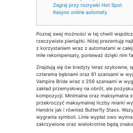
Zagraj przy rozrywki Hot Spot
Kasyno online automaty
Poznaj swej możności w tej chwili współcze
rzeczywiste pieniążki. Niżej prezentuję na
z korzystaniem wraz z automatami w całe
miłe rekompensaty, ponieważ dzięki nim f
Znajdują się ów kredyty teraz szykowne, 
czterema bębnami oraz 81 szansami w wyg
Vampire Bride wraz z 256 szansami w wyg
zakład przemysłowy na obrót, ale pozyskuj
kompozycji. Minimalna oraz maksymalna st
przekroczyć maksymalnej liczby miarki wy
Hendrix jak i również Butterfly Staxx. Ws
wygrania symboli. Linie wypłat owo wyima
zakrzywione oraz wielokrotnie będą znak