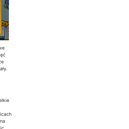
we
ięć
że
ały.
lkie
icach
ona
ic