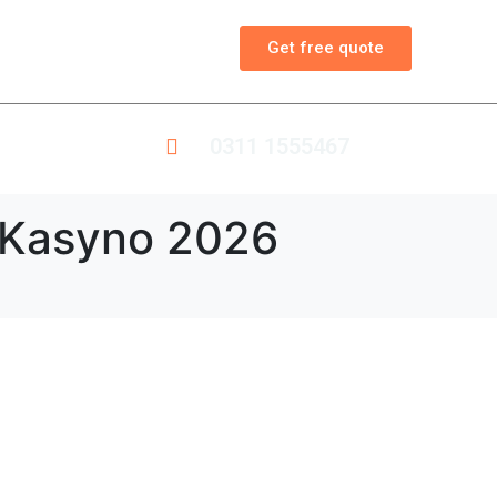
Us
Get free quote
0311 1555467
V Kasyno 2026