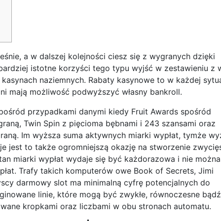
śnie, a w dalszej kolejności ciesz się z wygranych dzięki
jbardziej istotne korzyści tego typu wyjść w zestawieniu z 
j kasynach naziemnych.
Rabaty kasynowe to w każdej sytua
ani mają możliwość podwyższyć własny bankroll.
spośród przypadkami danymi kiedy Fruit Awards spośród
raną, Twin Spin z pięcioma bębnami i 243 szansami oraz
raną. Im wyższa suma aktywnych miarki wypłat, tymże wy
e jest to także ogromniejszą okazję na stworzenie zwycięs
an miarki wypłat wydaje się być każdorazowa i nie można
płat. Trafy takich komputerów owe Book of Secrets, Jimi
zyscy darmowy slot ma minimalną cyfrę potencjalnych do
ginowane linie, które mogą być zwykłe, równoczesne bądź
owane kropkami oraz liczbami w obu stronach automatu.