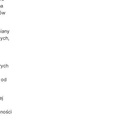
na
sów
miany
ych,
wych
 od
ej
t
żności