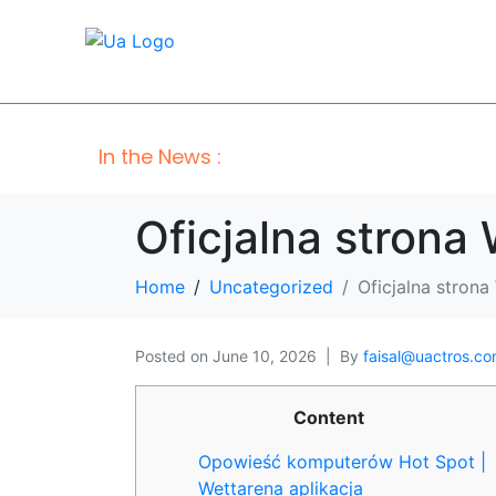
Home
In the News :
Oficjalna strona
Home
Uncategorized
Oficjalna stron
Posted on
June 10, 2026
By
faisal@uactros.c
Content
Opowieść komputerów Hot Spot |
Wettarena aplikacja