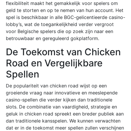
flexibiliteit maakt het gemakkelijk voor spelers om
geld te storten en op te nemen van hun account. Het
spel is beschikbaar in alle BGC-gelicentieerde casino-
lobby’s, wat de toegankelijkheid verder vergroot
voor Belgische spelers die op zoek zijn naar een
betrouwbaar en gereguleerd gokplatform.
De Toekomst van Chicken
Road en Vergelijkbare
Spellen
De populariteit van chicken road wijst op een
groeiende vraag naar innovatieve en meeslepende
casino-spellen die verder kijken dan traditionele
slots. De combinatie van vaardigheid, strategie en
geluk in chicken road spreekt een breder publiek aan
dan traditionele kansspelen. We kunnen verwachten
dat er in de toekomst meer spellen zullen verschijnen