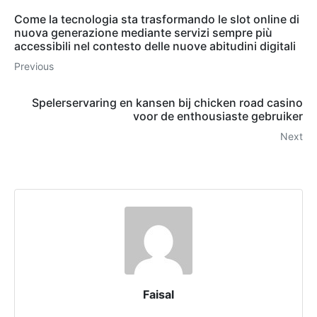
Come la tecnologia sta trasformando le slot online di
nuova generazione mediante servizi sempre più
accessibili nel contesto delle nuove abitudini digitali
Previous
Spelerservaring en kansen bij chicken road casino
voor de enthousiaste gebruiker
Next
Faisal