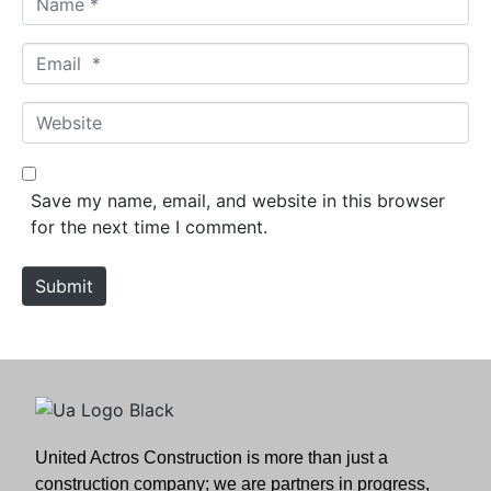
Email *
Website
Save my name, email, and website in this browser
for the next time I comment.
Submit
United Actros Construction is more than just a
construction company; we are partners in progress,