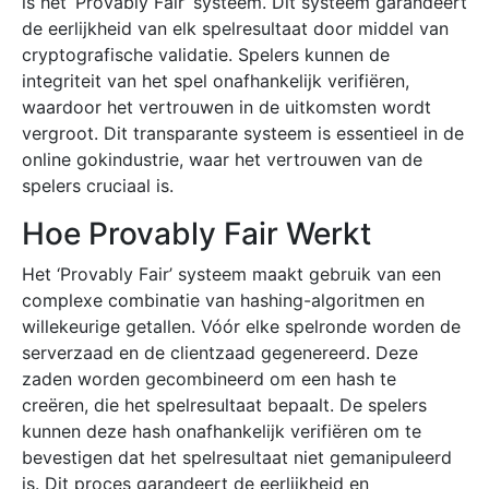
is het ‘Provably Fair’ systeem. Dit systeem garandeert
de eerlijkheid van elk spelresultaat door middel van
cryptografische validatie. Spelers kunnen de
integriteit van het spel onafhankelijk verifiëren,
waardoor het vertrouwen in de uitkomsten wordt
vergroot. Dit transparante systeem is essentieel in de
online gokindustrie, waar het vertrouwen van de
spelers cruciaal is.
Hoe Provably Fair Werkt
Het ‘Provably Fair’ systeem maakt gebruik van een
complexe combinatie van hashing-algoritmen en
willekeurige getallen. Vóór elke spelronde worden de
serverzaad en de clientzaad gegenereerd. Deze
zaden worden gecombineerd om een hash te
creëren, die het spelresultaat bepaalt. De spelers
kunnen deze hash onafhankelijk verifiëren om te
bevestigen dat het spelresultaat niet gemanipuleerd
is. Dit proces garandeert de eerlijkheid en