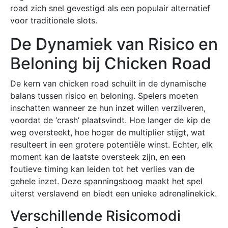
road zich snel gevestigd als een populair alternatief
voor traditionele slots.
De Dynamiek van Risico en
Beloning bij Chicken Road
De kern van chicken road schuilt in de dynamische
balans tussen risico en beloning. Spelers moeten
inschatten wanneer ze hun inzet willen verzilveren,
voordat de ‘crash’ plaatsvindt. Hoe langer de kip de
weg oversteekt, hoe hoger de multiplier stijgt, wat
resulteert in een grotere potentiële winst. Echter, elk
moment kan de laatste oversteek zijn, en een
foutieve timing kan leiden tot het verlies van de
gehele inzet. Deze spanningsboog maakt het spel
uiterst verslavend en biedt een unieke adrenalinekick.
Verschillende Risicomodi