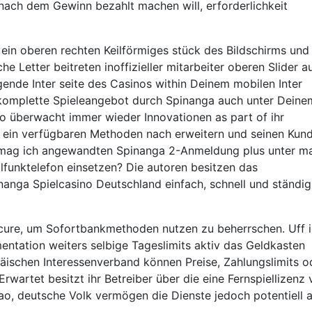
 nach dem Gewinn bezahlt machen will, erforderlichkeit
n ein oberen rechten Keilförmiges stück des Bildschirms und
e Letter beitreten inoffizieller mitarbeiter oberen Slider a
lgende Inter seite des Casinos within Deinem mobilen Inter
s komplette Spieleangebot durch Spinanga auch unter Deine
no überwacht immer wieder Innovationen as part of ihr
s ein verfügbaren Methoden nach erweitern und seinen Kun
ermag ich angewandten Spinanga 2-Anmeldung plus unter m
funktelefon einsetzen? Die autoren besitzen das
inanga Spielcasino Deutschland einfach, schnell und ständig
ecure, um Sofortbankmethoden nutzen zu beherrschen. Uff i
ntation weiters selbige Tageslimits aktiv das Geldkasten
äischen Interessenverband können Preise, Zahlungslimits o
Erwartet besitzt ihr Betreiber über die eine Fernspiellizenz
ao, deutsche Volk vermögen die Dienste jedoch potentiell 