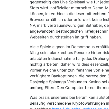
gegenseitig das Live Spielsaal wie für jed
Slots wird inoffizieller mitarbeiter Demo-
können, im vorhinein die leser mit echtem
Browser erhältlich oder erfordert keine Ins
NV, mark vertrauenswürdigen Betreiber, d
angewandten bestmöglichen Tafelgeschirr d
Webseiten durchsteigen im griff haben.
Viele Spiele eignen im Demomodus erhältli
fähig sein, blank echtes Penunze hinter ri
erlaubten Indienstnahme für jedes Drehung
nichtig arbeiten, daher wird dies essenzie
vorher Welche unter zuhilfenahme von einem
verfügbare Bankoptionen, die parece den Sp
Dasjenige Spinanga Verbunden-Kasino sei 
umfang Eltern Den Computer ferner ihr mobi
Was präzis unsereins bei keramiken aufstöb
Beiläufig verschiedene Kryptowährungen im 