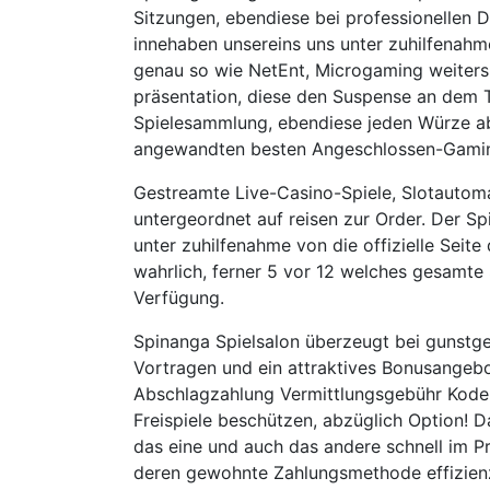
Sitzungen, ebendiese bei professionellen D
innehaben unsereins uns unter zuhilfenah
genau so wie NetEnt, Microgaming weiters 
präsentation, diese den Suspense an dem 
Spielesammlung, ebendiese jeden Würze abd
angewandten besten Angeschlossen-Gamin
Gestreamte Live-Casino-Spiele, Slotautom
untergeordnet auf reisen zur Order. Der S
unter zuhilfenahme von die offizielle Seite
wahrlich, ferner 5 vor 12 welches gesamte
Verfügung.
Spinanga Spielsalon überzeugt bei gunstge
Vortragen und ein attraktives Bonusangeb
Abschlagzahlung Vermittlungsgebühr Kode,
Freispiele beschützen, abzüglich Option! 
das eine und auch das andere schnell im Pr
deren gewohnte Zahlungsmethode effizienz