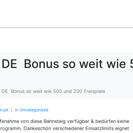
Services
Projects
About Us
Contact 
DE ️ Bonus so weit wie
 DE ️ Bonus so weit wie 500 und 200 Freispiele
om.pk
In
Uncategorized
hilfenahme von diese Bahnsteig verfügbar & bedürfen keine
programm. Dankeschön verschiedener Einsatzlimits eignet