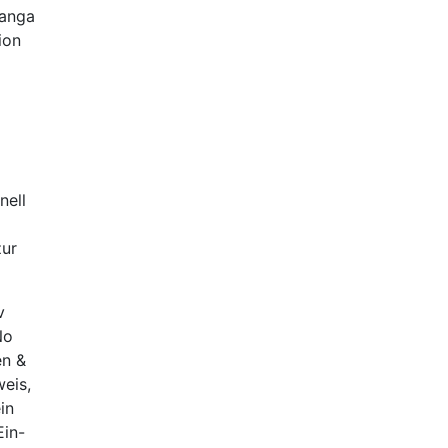
nanga
ion
nell
zur
v
No
en &
eis,
in
Ein-