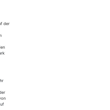
uf der
m
den
ark
hr
der
 von
auf