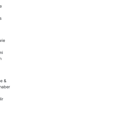
e
s
wie
ni
n
he &
bhaber
ir